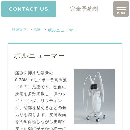
CONTACT US
完全予約制
MENU
ホーム
診療案内
治療
ボルニューマー
院長挨拶
診療案内
ボルニューマー
価格表
痛みを抑えた最新の
クリニック案内
6.78MHzモノポーラ高周波
（ＲＦ）治療です。独自の
アクセス
技術を多数搭載し、肌のタ
イトニング、リフティン
ブログ
グ、輪郭を整えるなどの若
返りを図ります。皮膚表面
求人情報
を冷却保護しながら皮膚や
皮下組織に安全かつ均一に