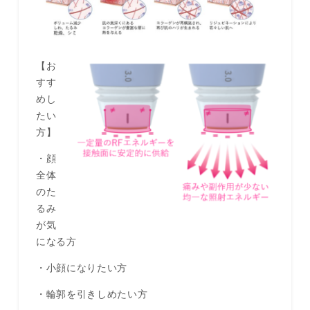
【お
すす
めし
たい
方】
・顔
全体
のた
るみ
が気
になる方
・小顔になりたい方
・輪郭を引きしめたい方