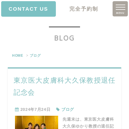
CONTACT US
完全予約制
MENU
ホーム
BLOG
院長挨拶
診療案内
HOME
ブログ
価格表
クリニック案内
東京医大皮膚科大久保教授退任
アクセス
記念会
ブログ
2024年7月24日
ブログ
求人情報
先週末は、東京医大皮膚科
大久保ゆかり教授の退任記