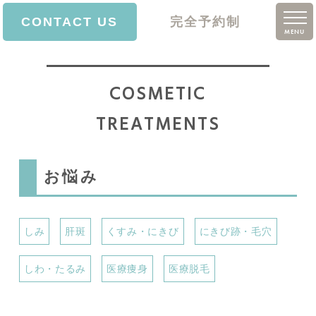
CONTACT US
完全予約制
MENU
ホーム
COSMETIC
院長挨拶
TREATMENTS
診療案内
価格表
お悩み
クリニック案内
アクセス
しみ
肝斑
くすみ・にきび
にきび跡・毛穴
ブログ
しわ・たるみ
医療痩身
医療脱毛
求人情報